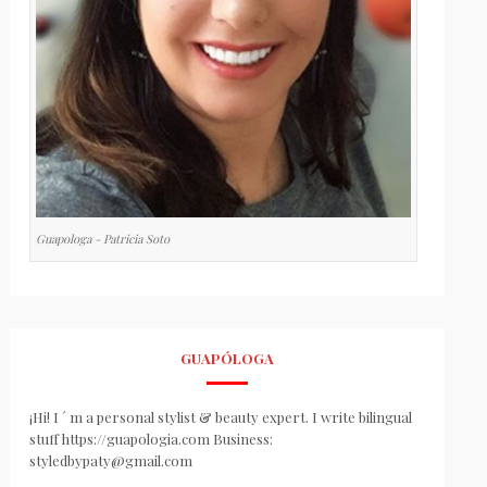
Guapologa - Patricia Soto
GUAPÓLOGA
¡Hi! I ´ m a personal stylist & beauty expert. I write bilingual
stuff https://guapologia.com Business:
styledbypaty@gmail.com