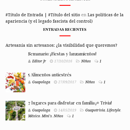
#Título de Entrada | #Título del sitio
en
Las políticas de la
apariencia (y el legado fascista del control)
ENTRADAS RECIENTES
Artesanía sin artesanos: ¿la visibilidad que queremos?
Semanario: ¡Fiestas y lanzamientos!
Editor Jr
17/10/2016
Niños
1
5 Alimentos antiestrés
Guapologa
27/09/2017
Niños
1
7 lugares para disfrutar en familia ¡+ Trivia!
Guapologa
14/05/2019
Guapotrivia
,
Lifestyle
,
México
,
Mini's
,
Niños
1