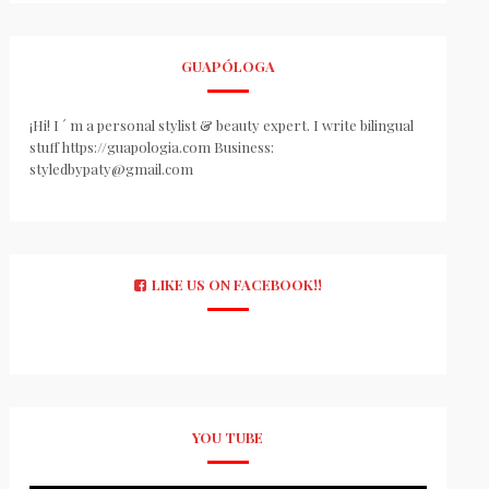
GUAPÓLOGA
¡Hi! I ´ m a personal stylist & beauty expert. I write bilingual
stuff https://guapologia.com Business:
styledbypaty@gmail.com
LIKE US ON FACEBOOK!!
YOU TUBE