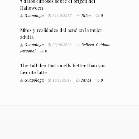
7 datos curiosos sobre el origen del
Halloween
Guapologa
31/10/2017
Niños
0
Mitos y realidades del acné en la mujer
adulta
Guapologa
03/06/2020
Belleza
,
Cuidado
Personal
0
The Fall deo that smells better than you
favorite latte
Guapologa
16/11/2017
Niños
0