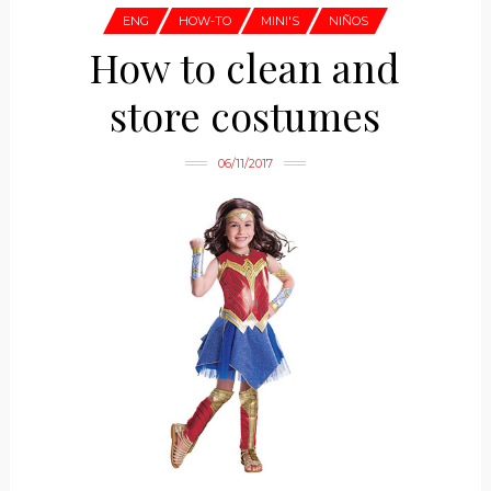
ENG
HOW-TO
MINI'S
NIÑOS
How to clean and
store costumes
06/11/2017