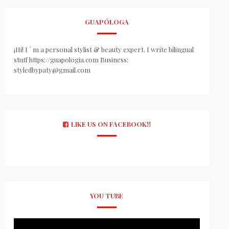
GUAPÓLOGA
¡Hi! I ´ m a personal stylist & beauty expert. I write bilingual
stuff https://guapologia.com Business:
styledbypaty@gmail.com
LIKE US ON FACEBOOK!!
YOU TUBE