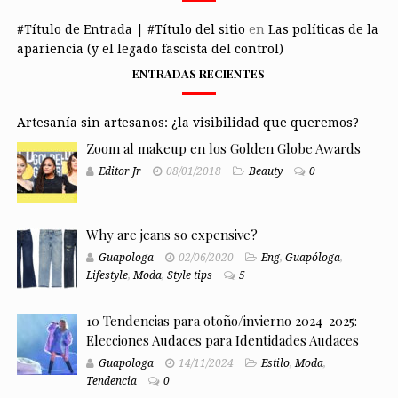
#Título de Entrada | #Título del sitio
en
Las políticas de la
apariencia (y el legado fascista del control)
ENTRADAS RECIENTES
Artesanía sin artesanos: ¿la visibilidad que queremos?
Zoom al makeup en los Golden Globe Awards
Editor Jr
08/01/2018
Beauty
0
Why are jeans so expensive?
Guapologa
02/06/2020
Eng
,
Guapóloga
,
Lifestyle
,
Moda
,
Style tips
5
10 Tendencias para otoño/invierno 2024-2025:
Elecciones Audaces para Identidades Audaces
Guapologa
14/11/2024
Estilo
,
Moda
,
Tendencia
0