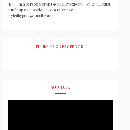
¡Hi! I ´ m a personal stylist & beauty expert. I write bilingual
stuff https://guapologia.com Business:
styledbypaty@gmail.com
LIKE US ON FACEBOOK!!
YOU TUBE