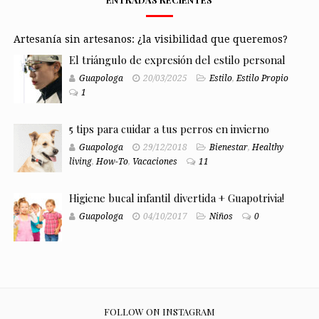
Artesanía sin artesanos: ¿la visibilidad que queremos?
El triángulo de expresión del estilo personal
Guapologa
20/03/2025
Estilo
,
Estilo Propio
1
5 tips para cuidar a tus perros en invierno
Guapologa
29/12/2018
Bienestar
,
Healthy
living
,
How-To
,
Vacaciones
11
Higiene bucal infantil divertida + Guapotrivia!
Guapologa
04/10/2017
Niños
0
FOLLOW ON INSTAGRAM