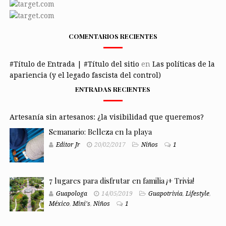
COMENTARIOS RECIENTES
#Título de Entrada | #Título del sitio
en
Las políticas de la
apariencia (y el legado fascista del control)
ENTRADAS RECIENTES
Artesanía sin artesanos: ¿la visibilidad que queremos?
Semanario: Belleza en la playa
Editor Jr
20/02/2017
Niños
1
7 lugares para disfrutar en familia ¡+ Trivia!
Guapologa
14/05/2019
Guapotrivia
,
Lifestyle
,
México
,
Mini's
,
Niños
1