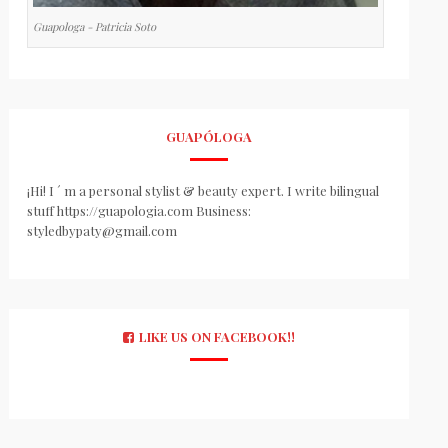
Guapologa - Patricia Soto
GUAPÓLOGA
¡Hi! I ´ m a personal stylist & beauty expert. I write bilingual
stuff https://guapologia.com Business:
styledbypaty@gmail.com
LIKE US ON FACEBOOK!!