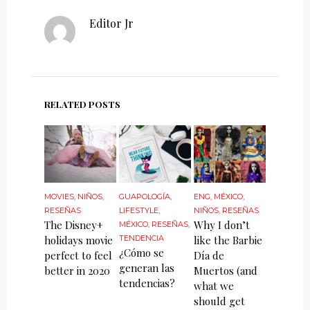
Editor Jr
RELATED POSTS
MOVIES
,
NIÑOS
,
GUAPOLOGÍA
,
ENG
,
MÉXICO
,
RESEÑAS
LIFESTYLE
,
NIÑOS
,
RESEÑAS
The Disney+
Why I don’t
MÉXICO
,
RESEÑAS
,
holidays movie
TENDENCIA
like the Barbie
¿Cómo se
perfect to feel
Día de
generan las
better in 2020
Muertos (and
tendencias?
what we
should get