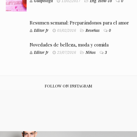
Guapologa
13/02/2017
Eng
,
How-To
0
Resumen semanal: Preparándonos para el amor
Editor Jr
05/02/2016
Reseñas
0
Novedades de belleza, moda y comida
Editor Jr
25/07/2016
Niños
3
FOLLOW ON INSTAGRAM