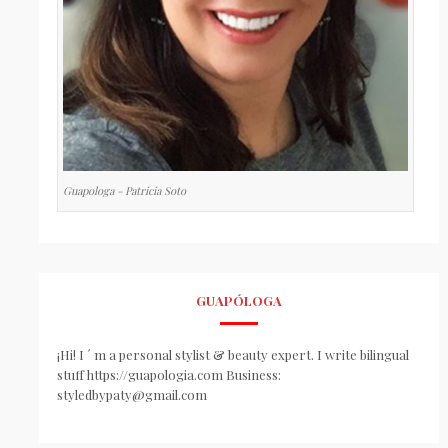
Guapologa - Patricia Soto
GUAPÓLOGA
¡Hi! I ´ m a personal stylist & beauty expert. I write bilingual
stuff https://guapologia.com Business:
styledbypaty@gmail.com