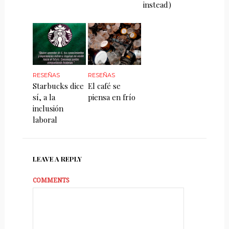
instead)
RESEÑAS
RESEÑAS
Starbucks dice
El café se
sí, a la
piensa en frío
inclusión
laboral
LEAVE A REPLY
COMMENTS