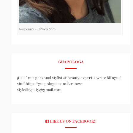
Guapologa - Patricia Soto
GUAPÓLOGA
¡Hi! I ´ m a personal stylist & beauty expert. I write bilingual
stuff https://guapologia.com Business:
styledbypaty@gmail.com
LIKE US ON FACEBOOK!!