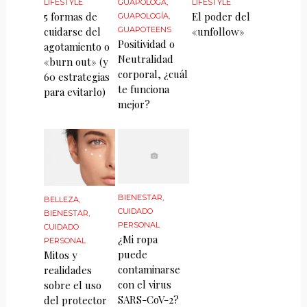
LIFESTYLE
GUAPÓLOGA
,
LIFESTYLE
5 formas de
El poder del
GUAPOLOGÍA
,
cuidarse del
GUAPOTEENS
«unfollow»
Positividad o
agotamiento o
Neutralidad
«burn out» (y
corporal, ¿cuál
60 estrategias
te funciona
para evitarlo)
mejor?
BIENESTAR
,
BELLEZA
,
CUIDADO
BIENESTAR
,
PERSONAL
CUIDADO
¿Mi ropa
PERSONAL
puede
Mitos y
contaminarse
realidades
con el virus
sobre el uso
SARS-CoV-2?
del protector