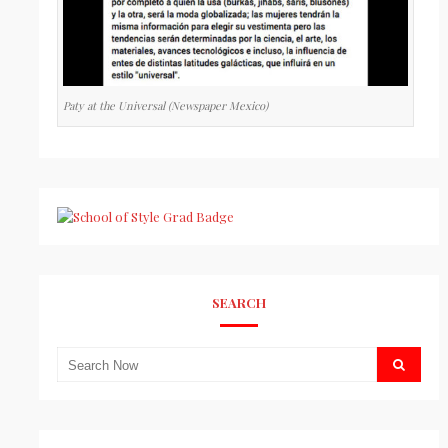
Paty at the Universal (Newspaper Mexico)
SEARCH