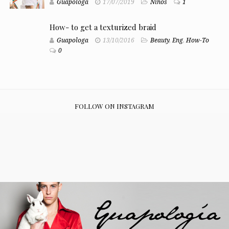
Guapologa
17/07/2019
Niños
1
How- to get a texturized braid
Guapologa
13/10/2016
Beauty
,
Eng
,
How-To
0
FOLLOW ON INSTAGRAM