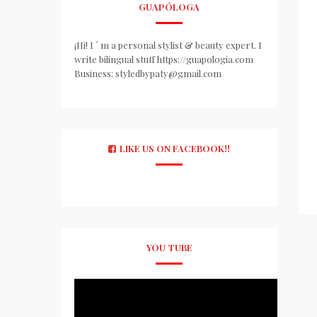
GUAPÓLOGA
¡Hi! I ´ m a personal stylist & beauty expert. I
write bilingual stuff https://guapologia.com
Business: styledbypaty@gmail.com
LIKE US ON FACEBOOK!!
YOU TUBE