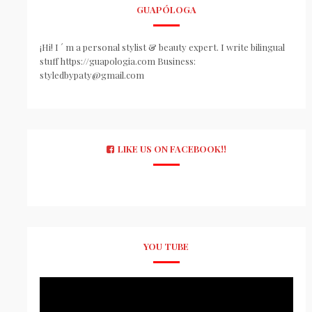
GUAPÓLOGA
¡Hi! I ´ m a personal stylist & beauty expert. I write bilingual
stuff https://guapologia.com Business:
styledbypaty@gmail.com
LIKE US ON FACEBOOK!!
YOU TUBE