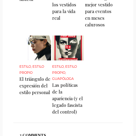
los vestidos
mejor vestido
para la vida
para eventos
real
en meses
calurosos
ESTILO
,
ESTILO
ESTILO
,
ESTILO
PROPIO
PROPIO
,
El triángulo de
GUAPÓLOGA
Las políticas
expresión del
de la
estilo personal
apariencia (y el
legado fascista
del control)
2 COMMENTS