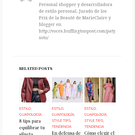
Personal shopper y desarrolladora
de estilo personal. Jurado de los
Prix de la Beauté de MarieClaire y
blogger en
http://voces.huffingtonpost.com/paty-
soto/
RELATED POSTS
ESTILO
,
ESTILO
,
ESTILO
,
GUAPOLOGÍA
GUAPOLOGÍA
,
GUAPOLOGÍA
,
8 tips para
STYLE TIPS
,
STYLE TIPS
,
equilibrar tu
TENDENCIA
TENDENCIA
En defensa de
Cómo elegir el
silueta