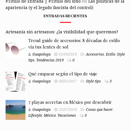
#Título de Entrada | #Título del sitio
en
Las políticas de la
apariencia (y el legado fascista del control)
ENTRADAS RECIENTES
Artesanía sin artesanos: ¿la visibilidad que queremos?
Trend guide de accesorios: 8 décadas de estilo
vía tus lentes de sol
Guapologa
02/09/2019
Accesorios
,
Estilo
,
Style
tips
,
Tendencias 2019
0
Qué empacar según el tipo de viaje
Guapologa
04/01/2017
Style tips
3
7 playas secretas en México por descubrir
Guapologa
25/07/2018
Cosas que hacer
,
Lifestyle
,
México
,
Vacaciones
0