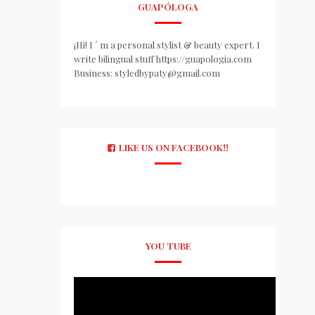
GUAPÓLOGA
¡Hi! I ´ m a personal stylist & beauty expert. I
write bilingual stuff https://guapologia.com
Business: styledbypaty@gmail.com
LIKE US ON FACEBOOK!!
YOU TUBE