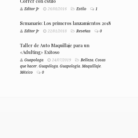
Correr con estilo
Editor Jr
26/08/2016
Estilo
1
Semanario: Los primeros lanzamientos 2018
Editor Jr
22/01/2018
Reseñas
0
Taller de Auto Maquillaje para un
«Adulting» Exitoso
Guapologa
24/07/2019
Belleza
,
Cosas
que hacer
,
Guapóloga
,
Guapología
,
Maquillaje
,
México
0