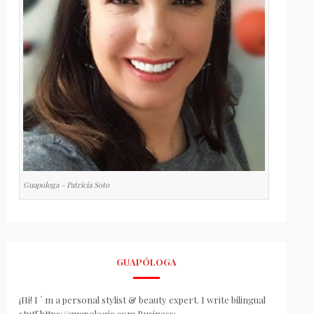
Guapologa - Patricia Soto
GUAPÓLOGA
¡Hi! I ´ m a personal stylist & beauty expert. I write bilingual
stuff https://guapologia.com Business: