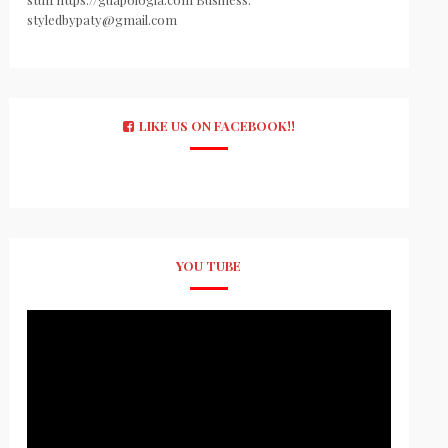
styledbypaty@gmail.com
LIKE US ON FACEBOOK!!
YOU TUBE