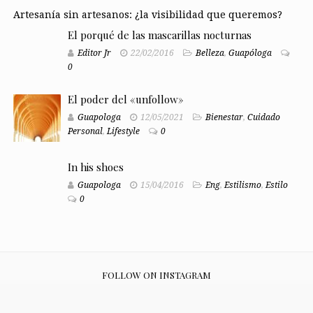
Artesanía sin artesanos: ¿la visibilidad que queremos?
El porqué de las mascarillas nocturnas
Editor Jr
22/02/2016
Belleza
,
Guapóloga
0
El poder del «unfollow»
Guapologa
12/05/2021
Bienestar
,
Cuidado
Personal
,
Lifestyle
0
In his shoes
Guapologa
15/04/2016
Eng
,
Estilismo
,
Estilo
0
FOLLOW ON INSTAGRAM