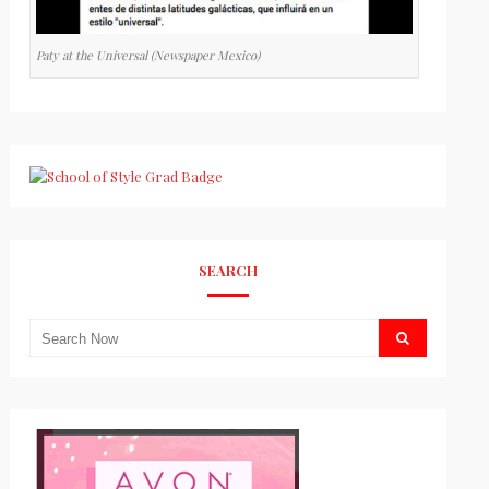
Paty at the Universal (Newspaper Mexico)
SEARCH