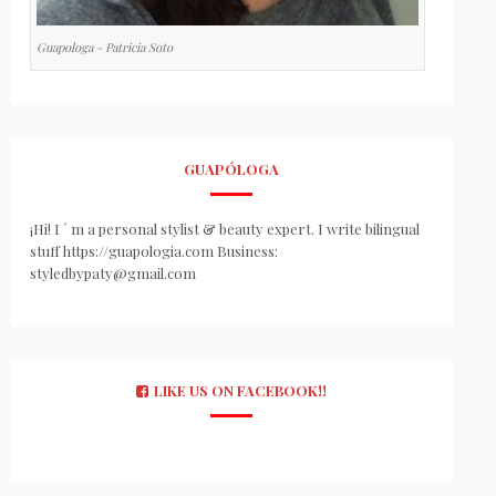
Guapologa - Patricia Soto
GUAPÓLOGA
¡Hi! I ´ m a personal stylist & beauty expert. I write bilingual
stuff https://guapologia.com Business:
styledbypaty@gmail.com
LIKE US ON FACEBOOK!!