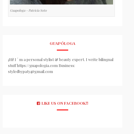
Guapologa - Patricia Soto
GUAPÓLOGA
¡Hi! I ´ m a personal stylist & beauty expert. I write bilingual
stuff https://guapologia.com Business:
styledbypaty@gmail.com
LIKE US ON FACEBOOK!!