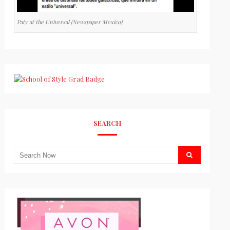
Paty at the Universal (Newspaper Mexico)
SEARCH