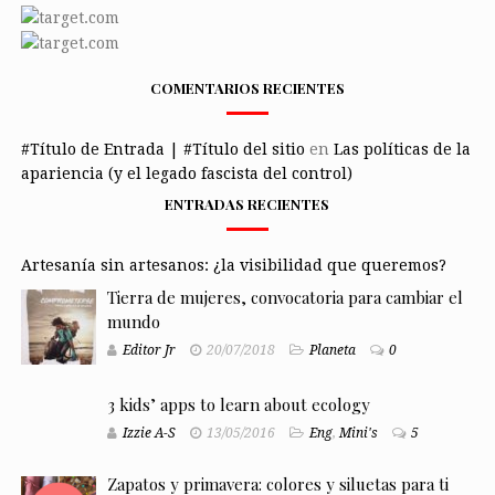
COMENTARIOS RECIENTES
#Título de Entrada | #Título del sitio
en
Las políticas de la
apariencia (y el legado fascista del control)
ENTRADAS RECIENTES
Artesanía sin artesanos: ¿la visibilidad que queremos?
Tierra de mujeres, convocatoria para cambiar el
mundo
Editor Jr
20/07/2018
Planeta
0
3 kids’ apps to learn about ecology
Izzie A-S
13/05/2016
Eng
,
Mini's
5
Zapatos y primavera: colores y siluetas para ti