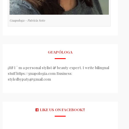
Guapologa - Patricia Soto
GUAPÓLOGA
¡Hi! I ´ m a personal stylist & beauty expert. I write bilingual
stuff https://guapologia.com Business:
styledbypaty@gmail.com
LIKE US ON FACEBOOK!!