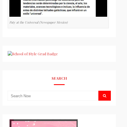
Paty at the Universal (Newspaper Mexico)
SEARCH