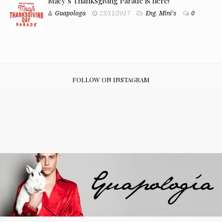
Macy’s Thanksgiving Parade is here!
Guapologa
23/11/2017
Eng
,
Mini's
0
FOLLOW ON INSTAGRAM