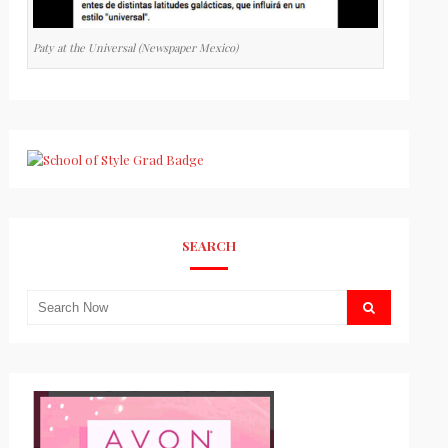
Paty at the Universal (Newspaper Mexico)
SEARCH