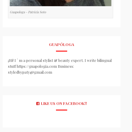
Guapologa - Patricia Soto
GUAPÓLOGA
¡Hi! I ´ m a personal stylist & beauty expert. I write bilingual
stuff https://guapologia.com Business:
styledbypaty@gmail.com
LIKE US ON FACEBOOK!!