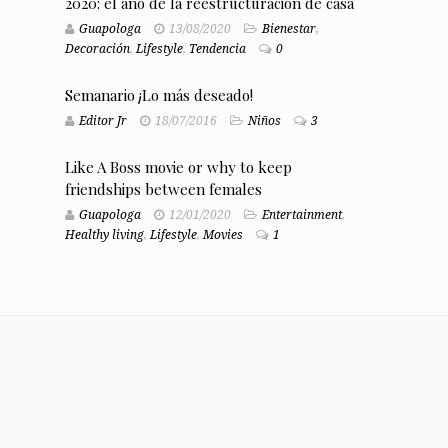
2020: el año de la reestructuración de casa
Guapologa
13/08/2020
Bienestar
,
Decoración
,
Lifestyle
,
Tendencia
0
Semanario ¡Lo más deseado!
Editor Jr
18/07/2016
Niños
3
Like A Boss movie or why to keep
friendships between females
Guapologa
12/01/2020
Entertainment
,
Healthy living
,
Lifestyle
,
Movies
1