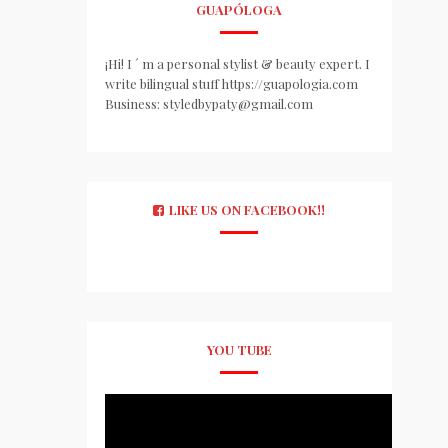
GUAPÓLOGA
¡Hi! I ´ m a personal stylist & beauty expert. I
write bilingual stuff https://guapologia.com
Business: styledbypaty@gmail.com
LIKE US ON FACEBOOK!!
YOU TUBE