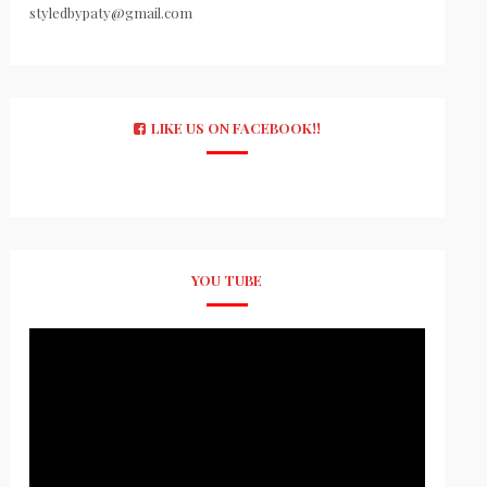
styledbypaty@gmail.com
LIKE US ON FACEBOOK!!
YOU TUBE