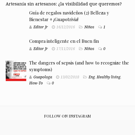
Artesanía sin artesanos: ¿la visibilidad que queremos?
Guía de regalos navideños (2) Belleza y
Bienestar + ¡Guapotrivia!
Editor Jr
16/12/2016
Niños
1
Compra inteligente en el Buen fin
Editor Jr
17/11/2016
Niños
0
The dangers of sepsis (and how to recognize the
symptoms)
Guapologa
13/02/2018
Eng
,
Healthy living
,
How-To
0
FOLLOW ON INSTAGRAM