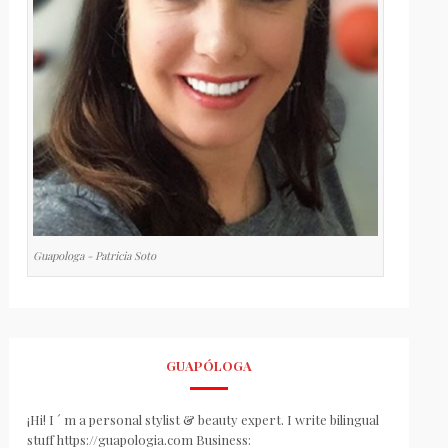
Guapologa - Patricia Soto
GUAPÓLOGA
¡Hi! I ´ m a personal stylist & beauty expert. I write bilingual
stuff https://guapologia.com Business: