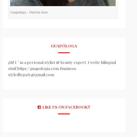
Guapologa - Patricia Soto
GUAPÓLOGA
¡Hi! I ´ m a personal stylist & beauty expert. I write bilingual
stuff https://guapologia.com Business:
styledbypaty@gmail.com
LIKE US ON FACEBOOK!!