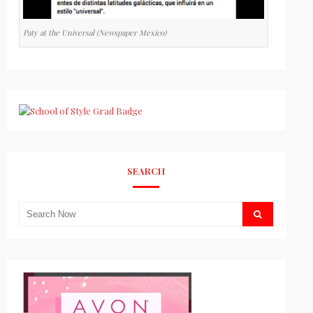
Paty at the Universal (Newspaper Mexico)
SEARCH