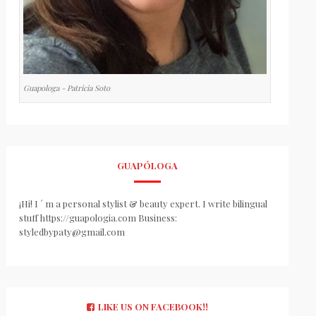
Guapologa - Patricia Soto
GUAPÓLOGA
¡Hi! I ´ m a personal stylist & beauty expert. I write bilingual
stuff https://guapologia.com Business:
styledbypaty@gmail.com
LIKE US ON FACEBOOK!!