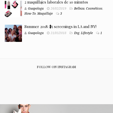
2 maquillajes laborales de 10 minutos
Guapologa
26/02/2019
Belleza
,
Cosméticos
,
How-To
,
Maquillaje
3
Summer 2018: $5 screenings in LA and NY!
Guapologa
21/05/2018
Eng
,
Lifestyle
1
FOLLOW ON INSTAGRAM