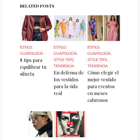
RELATED POSTS
ESTILO
,
ESTILO
,
ESTILO
,
GUAPOLOGÍA
GUAPOLOGÍA
,
GUAPOLOGÍA
,
8 tips para
STYLE TIPS
,
STYLE TIPS
,
equilibrar tu
TENDENCIA
TENDENCIA
En defensa de
Cómo elegir el
silueta
los vestidos
mejor vestido
para la vida
para eventos
real
en meses
calurosos