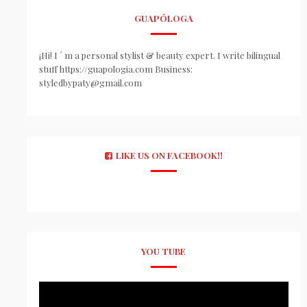
GUAPÓLOGA
¡Hi! I ´ m a personal stylist & beauty expert. I write bilingual
stuff https://guapologia.com Business:
styledbypaty@gmail.com
LIKE US ON FACEBOOK!!
YOU TUBE