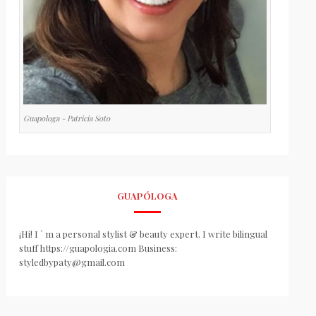
Guapologa - Patricia Soto
GUAPÓLOGA
¡Hi! I ´ m a personal stylist & beauty expert. I write bilingual
stuff https://guapologia.com Business:
styledbypaty@gmail.com