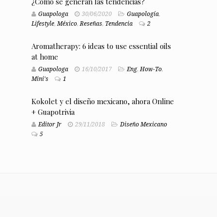
¿Cómo se generan las tendencias?
Guapologa
30/06/2020
Guapología
,
Lifestyle
,
México
,
Reseñas
,
Tendencia
2
Aromatherapy: 6 ideas to use essential oils
at home
Guapologa
16/10/2017
Eng
,
How-To
,
Mini's
1
Kokolet y el diseño mexicano, ahora Online
+ Guapotrivia
Editor Jr
29/11/2018
Diseño Mexicano
5