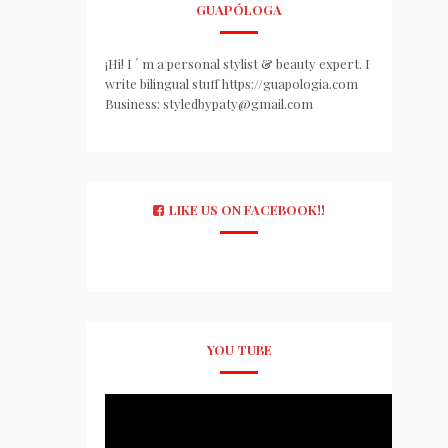
GUAPÓLOGA
¡Hi! I ´ m a personal stylist & beauty expert. I
write bilingual stuff https://guapologia.com
Business: styledbypaty@gmail.com
LIKE US ON FACEBOOK!!
YOU TUBE