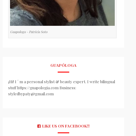
Guapologa - Patricia Soto
GUAPÓLOGA
¡Hi! I ´ m a personal stylist & beauty expert. I write bilingual
stuff https://guapologia.com Business:
styledbypaty@gmail.com
LIKE US ON FACEBOOK!!