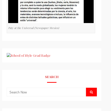
Paty at the Universal (Newspaper Mexico)
SEARCH