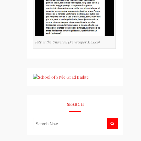
Paty at the Universal (Newspaper Mexico)
SEARCH