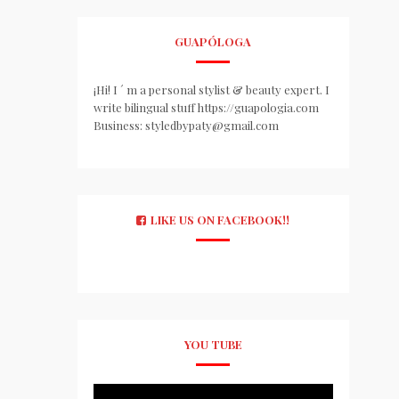
GUAPÓLOGA
¡Hi! I ´ m a personal stylist & beauty expert. I
write bilingual stuff https://guapologia.com
Business: styledbypaty@gmail.com
LIKE US ON FACEBOOK!!
YOU TUBE