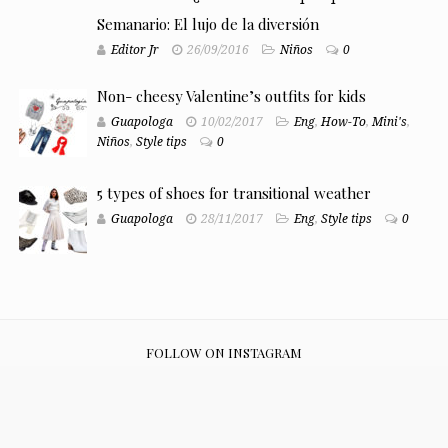
Semanario: El lujo de la diversión
Editor Jr
26/09/2016
Niños
0
Non- cheesy Valentine’s outfits for kids
Guapologa
10/02/2017
Eng
,
How-To
,
Mini's
,
Niños
,
Style tips
0
5 types of shoes for transitional weather
Guapologa
28/11/2017
Eng
,
Style tips
0
FOLLOW ON INSTAGRAM