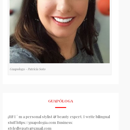
Guapologa - Patricia Soto
GUAPÓLOGA
¡Hi! I ´ m a personal stylist & beauty expert. I write bilingual
stuff https://guapologia.com Business:
styledbypaty@gmail.com