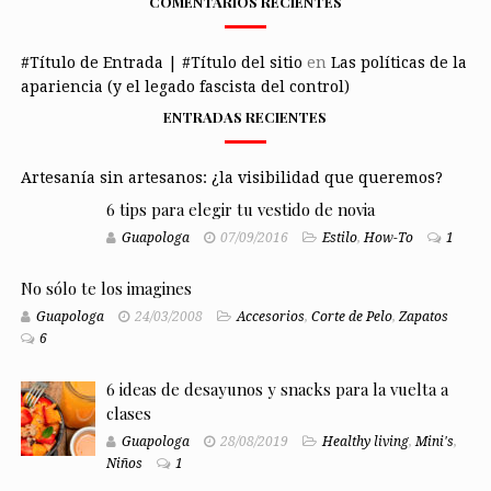
COMENTARIOS RECIENTES
#Título de Entrada | #Título del sitio
en
Las políticas de la
apariencia (y el legado fascista del control)
ENTRADAS RECIENTES
Artesanía sin artesanos: ¿la visibilidad que queremos?
6 tips para elegir tu vestido de novia
Guapologa
07/09/2016
Estilo
,
How-To
1
No sólo te los imagines
Guapologa
24/03/2008
Accesorios
,
Corte de Pelo
,
Zapatos
6
6 ideas de desayunos y snacks para la vuelta a
clases
Guapologa
28/08/2019
Healthy living
,
Mini's
,
Niños
1