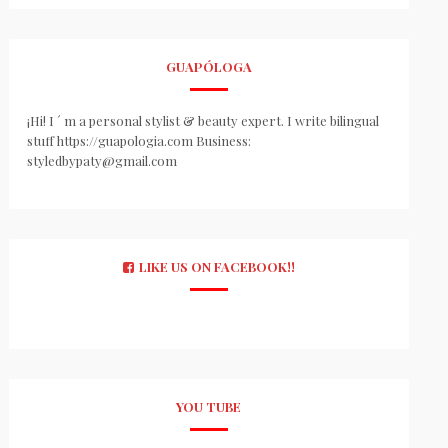
GUAPÓLOGA
¡Hi! I ´ m a personal stylist & beauty expert. I write bilingual
stuff https://guapologia.com Business:
styledbypaty@gmail.com
LIKE US ON FACEBOOK!!
YOU TUBE