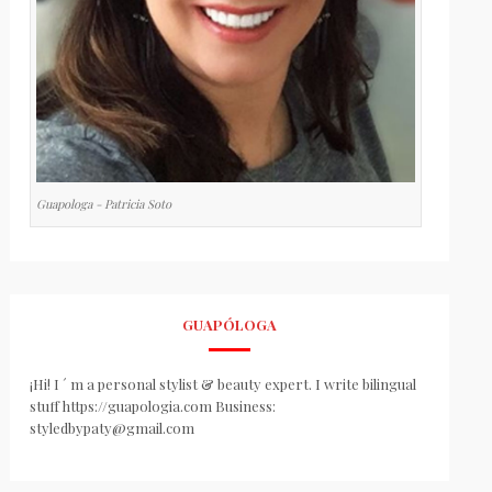
Guapologa - Patricia Soto
GUAPÓLOGA
¡Hi! I ´ m a personal stylist & beauty expert. I write bilingual
stuff https://guapologia.com Business:
styledbypaty@gmail.com