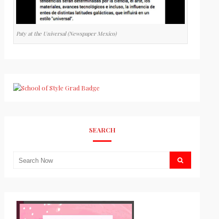
Paty at the Universal (Newspaper Mexico)
SEARCH