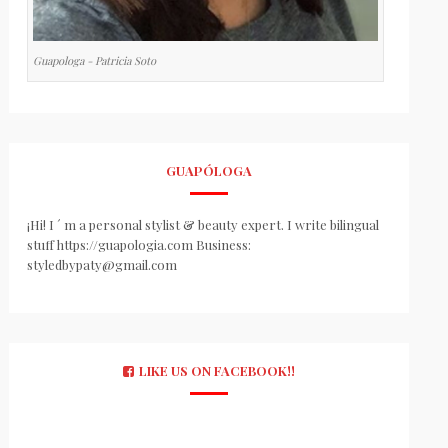
Guapologa - Patricia Soto
GUAPÓLOGA
¡Hi! I ´ m a personal stylist & beauty expert. I write bilingual
stuff https://guapologia.com Business:
styledbypaty@gmail.com
LIKE US ON FACEBOOK!!