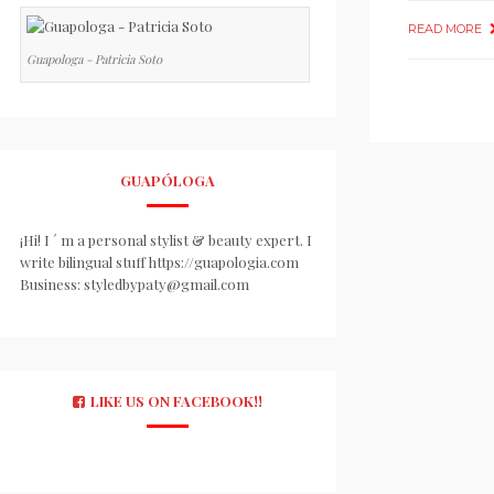
READ MORE
Guapologa - Patricia Soto
GUAPÓLOGA
¡Hi! I ´ m a personal stylist & beauty expert. I
write bilingual stuff https://guapologia.com
Business: styledbypaty@gmail.com
LIKE US ON FACEBOOK!!