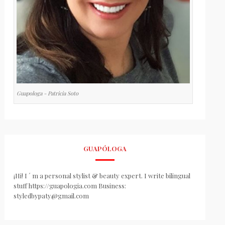
Guapologa - Patricia Soto
GUAPÓLOGA
¡Hi! I ´ m a personal stylist & beauty expert. I write bilingual
stuff https://guapologia.com Business:
styledbypaty@gmail.com