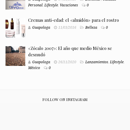
Personal
,
Lifestyle
,
Vacaciones
0
Cremas anti-edad: el «almidón» para el rostro
Guapologa
11/03/2016
Belleza
0
«Zócalo 2007»: El año que medio México se
desnudó
Guapologa
26/11/2020
Lanzamientos
,
Lifestyle
,
México
0
FOLLOW ON INSTAGRAM