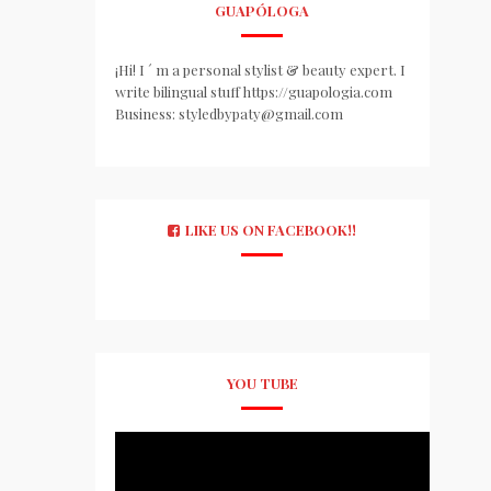
GUAPÓLOGA
¡Hi! I ´ m a personal stylist & beauty expert. I
write bilingual stuff https://guapologia.com
Business: styledbypaty@gmail.com
LIKE US ON FACEBOOK!!
YOU TUBE