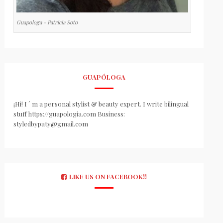
Guapologa - Patricia Soto
GUAPÓLOGA
¡Hi! I ´ m a personal stylist & beauty expert. I write bilingual
stuff https://guapologia.com Business:
styledbypaty@gmail.com
LIKE US ON FACEBOOK!!