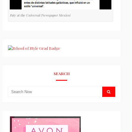
Paty at the Universal (Newspaper Mexico)
SEARCH