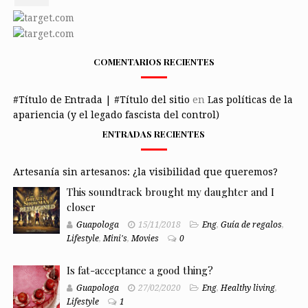
COMENTARIOS RECIENTES
#Título de Entrada | #Título del sitio
en
Las políticas de la
apariencia (y el legado fascista del control)
ENTRADAS RECIENTES
Artesanía sin artesanos: ¿la visibilidad que queremos?
This soundtrack brought my daughter and I
closer
Guapologa
15/11/2018
Eng
,
Guía de regalos
,
Lifestyle
,
Mini's
,
Movies
0
Is fat-acceptance a good thing?
Guapologa
27/02/2020
Eng
,
Healthy living
,
Lifestyle
1