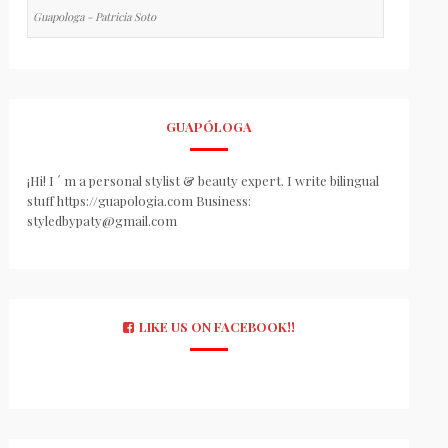
Guapologa - Patricia Soto
GUAPÓLOGA
¡Hi! I ´ m a personal stylist & beauty expert. I write bilingual
stuff https://guapologia.com Business:
styledbypaty@gmail.com
LIKE US ON FACEBOOK!!