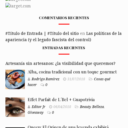
COMENTARIOS RECIENTES
#Título de Entrada | #Título del sitio
en
Las políticas de la
apariencia (y el legado fascista del control)
ENTRADAS RECIENTES
Artesanía sin artesanos: ¿la visibilidad que queremos?
Alba, cocina tradicional con un toque gourmet
Rodrigo Ramirez
31/07/2018
Cosas qué
hacer
0
Effet Parfait de L´Bel + Guapotrivia
Editor Jr
06/04/2018
Beauty
,
Belleza
,
Giveaway
0
Queen: El Origen de una leyenda exhibirá