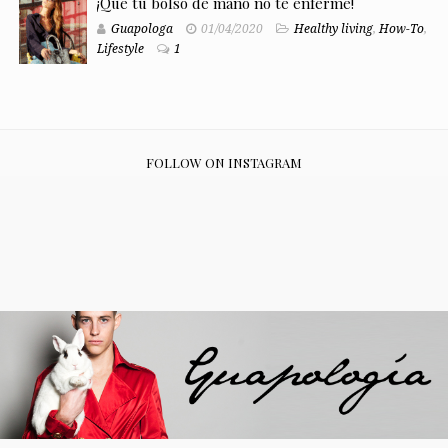
¡Que tu bolso de mano no te enferme!
Guapologa
01/04/2020
Healthy living
,
How-To
,
Lifestyle
1
FOLLOW ON INSTAGRAM