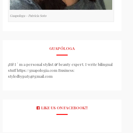
Guapologa - Patricia Soto
GUAPÓLOGA
¡Hi! I ´ m a personal stylist & beauty expert. I write bilingual
stuff https://guapologia.com Business:
styledbypaty@gmail.com
LIKE US ON FACEBOOK!!