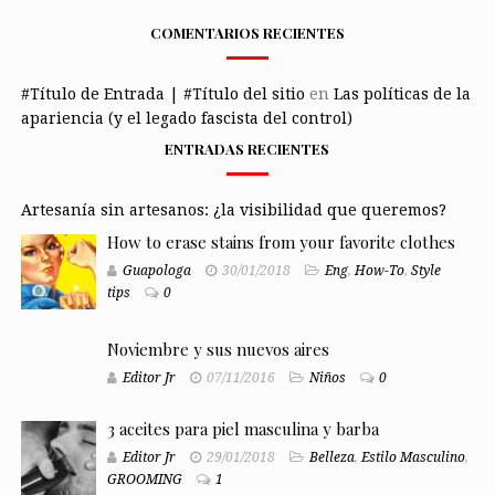
COMENTARIOS RECIENTES
#Título de Entrada | #Título del sitio
en
Las políticas de la
apariencia (y el legado fascista del control)
ENTRADAS RECIENTES
Artesanía sin artesanos: ¿la visibilidad que queremos?
How to erase stains from your favorite clothes
Guapologa
30/01/2018
Eng
,
How-To
,
Style
tips
0
Noviembre y sus nuevos aires
Editor Jr
07/11/2016
Niños
0
3 aceites para piel masculina y barba
Editor Jr
29/01/2018
Belleza
,
Estilo Masculino
,
GROOMING
1