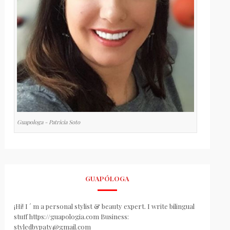
Guapologa - Patricia Soto
GUAPÓLOGA
¡Hi! I ´ m a personal stylist & beauty expert. I write bilingual
stuff https://guapologia.com Business:
styledbypaty@gmail.com