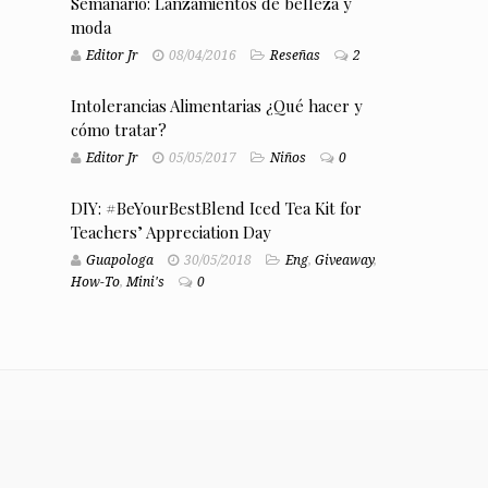
Semanario: Lanzamientos de belleza y
moda
Editor Jr
08/04/2016
Reseñas
2
Intolerancias Alimentarias ¿Qué hacer y
cómo tratar?
Editor Jr
05/05/2017
Niños
0
DIY: #BeYourBestBlend Iced Tea Kit for
Teachers’ Appreciation Day
Guapologa
30/05/2018
Eng
,
Giveaway
,
How-To
,
Mini's
0