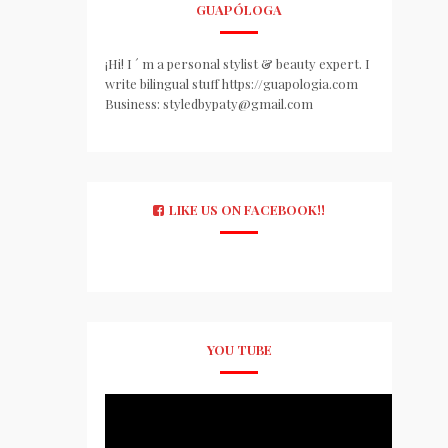
GUAPÓLOGA
¡Hi! I ´ m a personal stylist & beauty expert. I
write bilingual stuff https://guapologia.com
Business: styledbypaty@gmail.com
LIKE US ON FACEBOOK!!
YOU TUBE