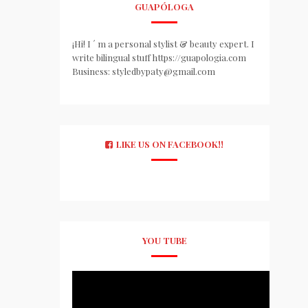
GUAPÓLOGA
¡Hi! I ´ m a personal stylist & beauty expert. I
write bilingual stuff https://guapologia.com
Business: styledbypaty@gmail.com
LIKE US ON FACEBOOK!!
YOU TUBE