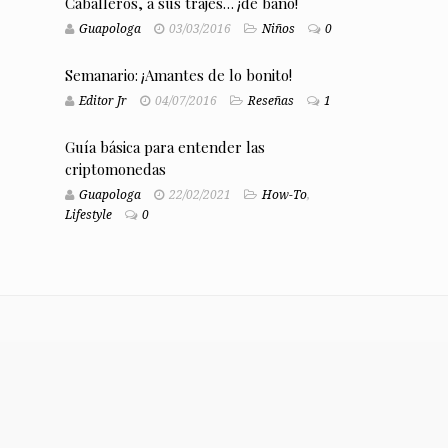
Caballeros, a sus trajes… ¡de baño!
Guapologa
03/03/2016
Niños
0
Semanario: ¡Amantes de lo bonito!
Editor Jr
04/07/2016
Reseñas
1
Guía básica para entender las
criptomonedas
Guapologa
22/02/2021
How-To
,
Lifestyle
0