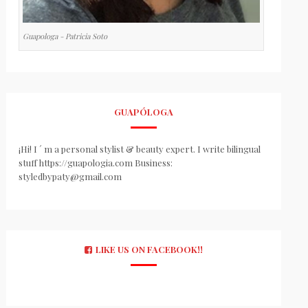
Guapologa - Patricia Soto
GUAPÓLOGA
¡Hi! I ´ m a personal stylist & beauty expert. I write bilingual
stuff https://guapologia.com Business:
styledbypaty@gmail.com
LIKE US ON FACEBOOK!!