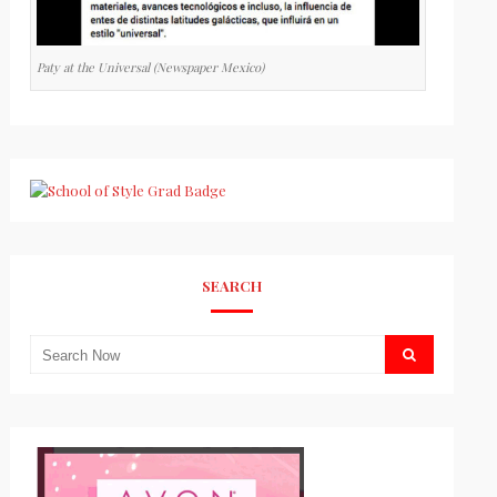
Paty at the Universal (Newspaper Mexico)
SEARCH