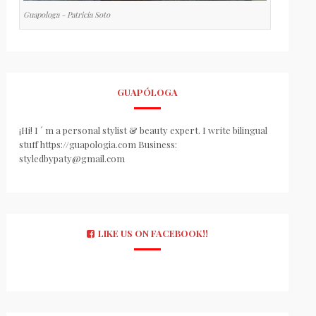
Guapologa - Patricia Soto
GUAPÓLOGA
¡Hi! I ´ m a personal stylist & beauty expert. I write bilingual
stuff https://guapologia.com Business:
styledbypaty@gmail.com
LIKE US ON FACEBOOK!!