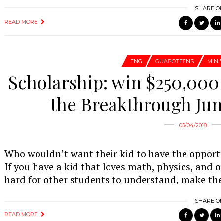
SHARE O
READ MORE
ENG
GUAPOTEENS
MINI
Scholarship: win $250,000
the Breakthrough Jun
03/04/2018
Who wouldn’t want their kid to have the opportu
If you have a kid that loves math, physics, and 
hard for other students to understand, make th
SHARE O
READ MORE