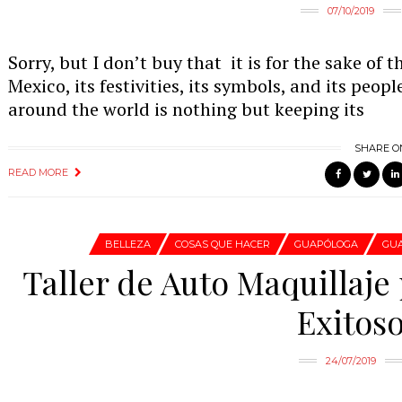
07/10/2019
Sorry, but I don’t buy that it is for the sake of
Mexico, its festivities, its symbols, and its peop
around the world is nothing but keeping its
SHARE O
READ MORE
BELLEZA
COSAS QUE HACER
GUAPÓLOGA
GU
Taller de Auto Maquillaje
Exitos
24/07/2019