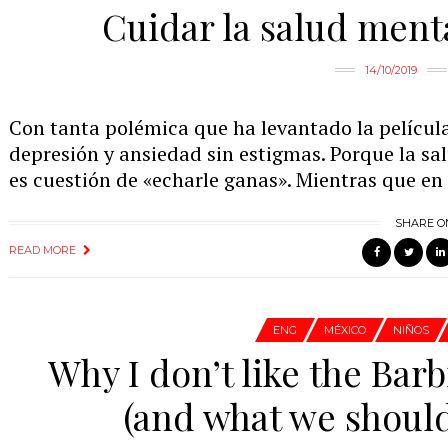
Cuidar la salud ment
14/10/2019
Con tanta polémica que ha levantado la película
depresión y ansiedad sin estigmas. Porque la sa
es cuestión de «echarle ganas». Mientras que en
SHARE O
READ MORE
ENG
MÉXICO
NIÑOS
Why I don’t like the Bar
(and what we should