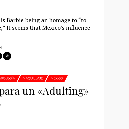
 this Barbie being an homage to “to
le,” It seems that Mexico’s influence
N
APOLOGÍA
MAQUILLAJE
MÉXICO
 para un «Adulting»
o