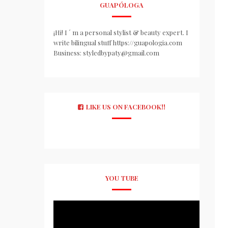
GUAPÓLOGA
¡Hi! I ´ m a personal stylist & beauty expert. I
write bilingual stuff https://guapologia.com
Business: styledbypaty@gmail.com
LIKE US ON FACEBOOK!!
YOU TUBE