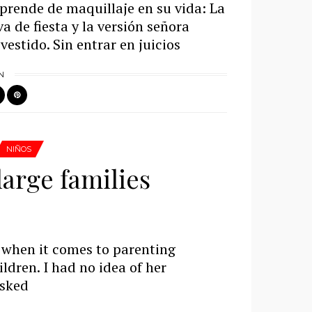
prende de maquillaje en su vida: La
a de fiesta y la versión señora
vestido. Sin entrar en juicios
N
NIÑOS
large families
when it comes to parenting
ildren. I had no idea of her
asked