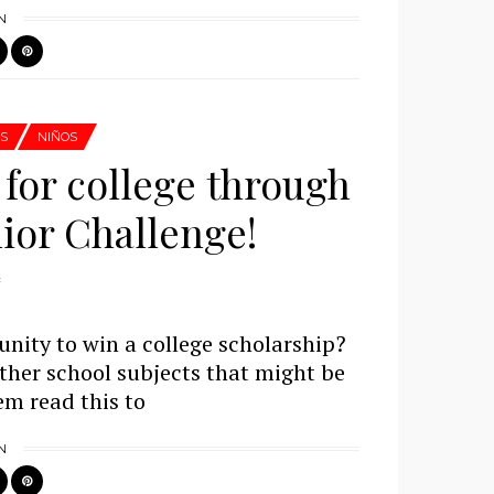
N
'S
NIÑOS
 for college through
ior Challenge!
nity to win a college scholarship?
other school subjects that might be
em read this to
N