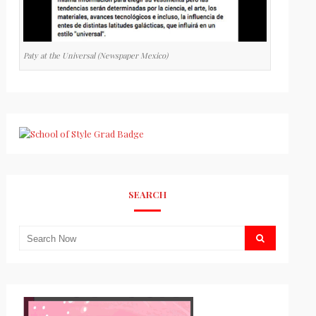
Paty at the Universal (Newspaper Mexico)
SEARCH