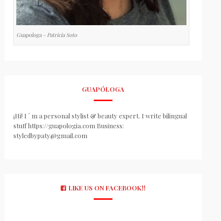
Guapologa - Patricia Soto
GUAPÓLOGA
¡Hi! I ´ m a personal stylist & beauty expert. I write bilingual
stuff https://guapologia.com Business:
styledbypaty@gmail.com
LIKE US ON FACEBOOK!!