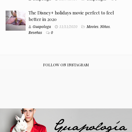
The Disney+ holidays movie perfect to feel
better in 2020
Guapologa
11/11/2020
Movies
,
Niños
,
Reseñas
0
FOLLOW ON INSTAGRAM