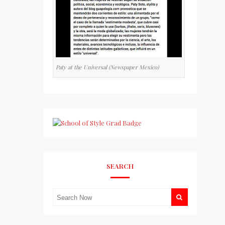
Paty at the Universal (Newspaper Mexico)
SEARCH