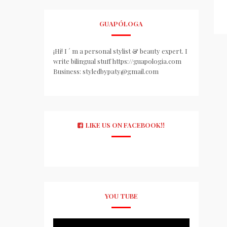
GUAPÓLOGA
¡Hi! I ´ m a personal stylist & beauty expert. I
write bilingual stuff https://guapologia.com
Business: styledbypaty@gmail.com
LIKE US ON FACEBOOK!!
YOU TUBE