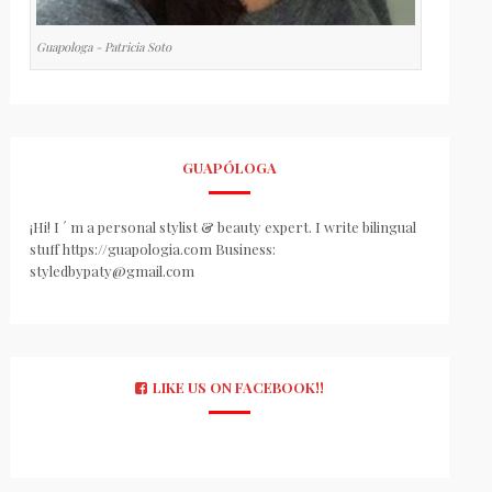
Guapologa - Patricia Soto
GUAPÓLOGA
¡Hi! I ´ m a personal stylist & beauty expert. I write bilingual
stuff https://guapologia.com Business:
styledbypaty@gmail.com
LIKE US ON FACEBOOK!!