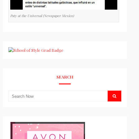
Paty at the Universal (Newspaper Mexico)
SEARCH