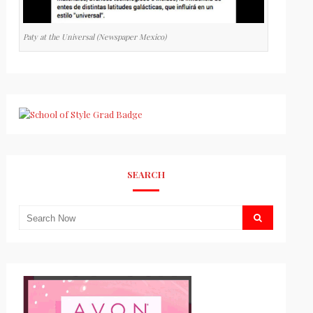
Paty at the Universal (Newspaper Mexico)
SEARCH