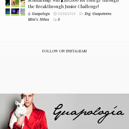
Scholarship: win $250,000 for college through
the Breakthrough Junior Challenge!
Guapologa
03/04/2018
Eng
,
Guapoteens
,
Mini's
,
Niños
0
FOLLOW ON INSTAGRAM