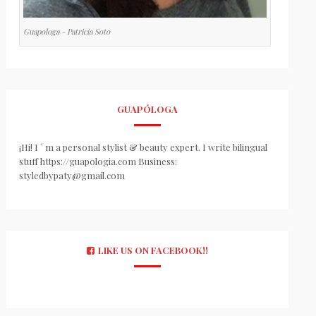
Guapologa - Patricia Soto
GUAPÓLOGA
¡Hi! I ´ m a personal stylist & beauty expert. I write bilingual
stuff https://guapologia.com Business:
styledbypaty@gmail.com
LIKE US ON FACEBOOK!!