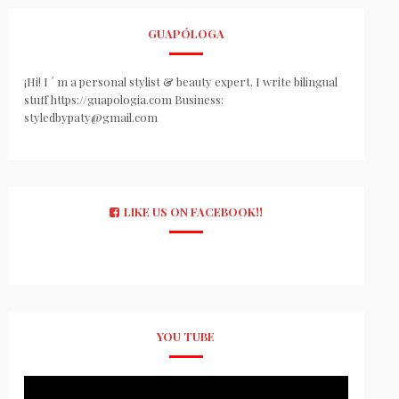
GUAPÓLOGA
¡Hi! I ´ m a personal stylist & beauty expert. I write bilingual
stuff https://guapologia.com Business:
styledbypaty@gmail.com
LIKE US ON FACEBOOK!!
YOU TUBE