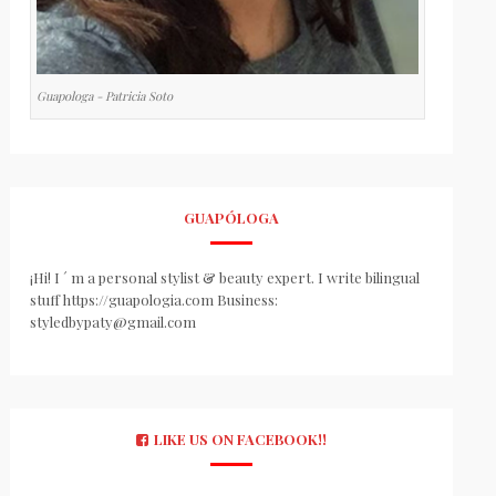
Guapologa - Patricia Soto
GUAPÓLOGA
¡Hi! I ´ m a personal stylist & beauty expert. I write bilingual
stuff https://guapologia.com Business:
styledbypaty@gmail.com
LIKE US ON FACEBOOK!!