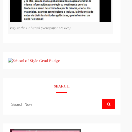
Paty at the Universal (Newspaper Mexico)
SEARCH