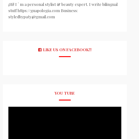
¡Hi! I ´ m a personal stylist & beauty expert. I write bilingual
stuff https://guapologia.com Business:
styledbypaty@gmail.com
LIKE US ON FACEBOOK!!
YOU TUBE