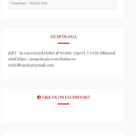
Guapologa - Patricia Soto
GUAPÓLOGA
¡Hi! I ´ m a personal stylist & beauty expert. I write bilingual
stuff https://guapologia.com Business:
styledbypaty@gmail.com
LIKE US ON FACEBOOK!!